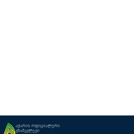
BatumiBirdFest
GoodHost
აჭარის ოფიციალური
გზამკვლევი