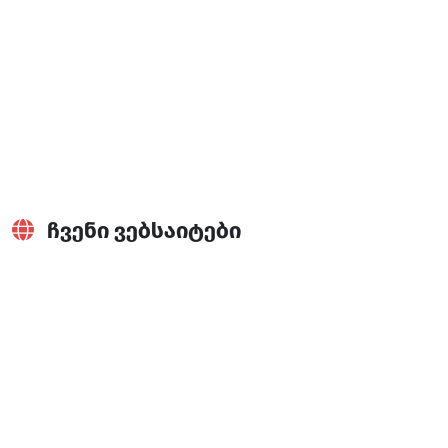
ფლაერების განთავსება
ჩვენი ვებსაიტები
VisitBatumi