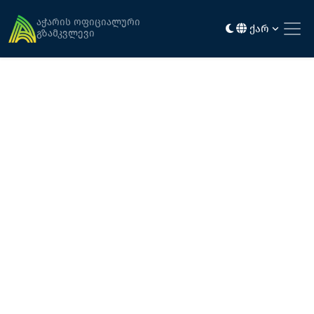
მთავარი
ალპური აჭარა
ჯვარიმინდორი
აჭარის ოფიციალური
ქარ
გზამკვლევი