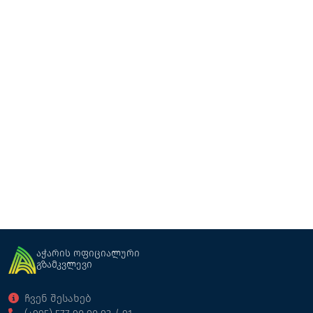
თხილვანა
აჭარის ოფიციალური
გზამკვლევი
ჩვენ შესახებ