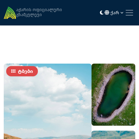
მთავარი
ღირსშესანიშნაობები
ჩირუხის ტბა
აჭარის ოფიციალური
ქარ
გზამკვლევი
ტბები