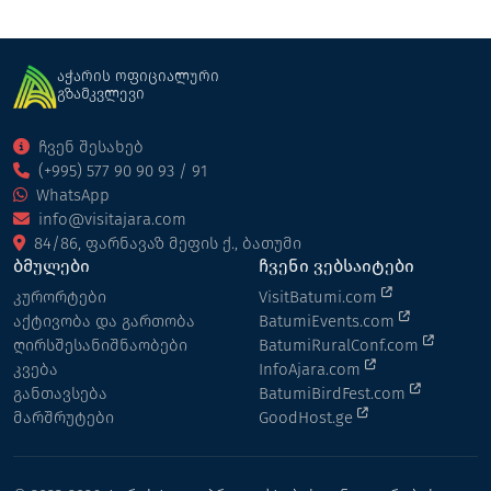
აჭარის ოფიციალური
გზამკვლევი
ჩვენ შესახებ
(+995) 577 90 90 93 / 91
WhatsApp
info@visitajara.com
84/86, ფარნავაზ მეფის ქ., ბათუმი
ბმულები
ჩვენი ვებსაიტები
კურორტები
VisitBatumi.com
აქტივობა და გართობა
BatumiEvents.com
ღირსშესანიშნაობები
BatumiRuralConf.com
კვება
InfoAjara.com
განთავსება
BatumiBirdFest.com
მარშრუტები
GoodHost.ge