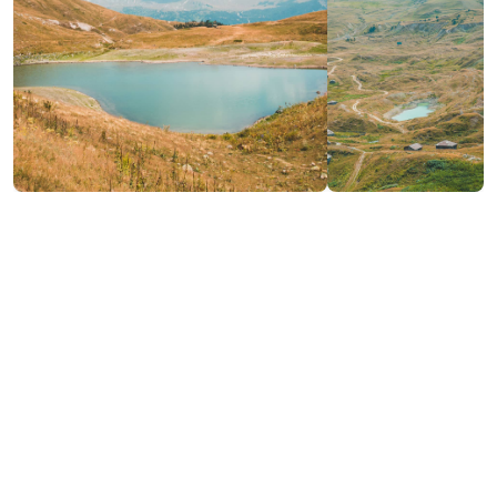
საკონტაქტო ინფორმაცია:
შუახევი