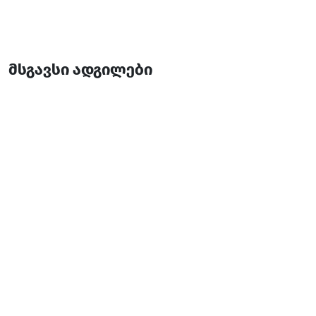
მსგავსი ადგილები
ლელთის ტბა
ტბები
შუახევი