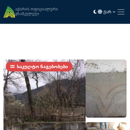
მთავარი
ღირსშესანიშნაობები
ვერნების ეკლესია
აჭარის ოფიციალური
ქარ
გზამკვლევი
საკულტო ნაგებობები