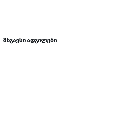
მსგავსი ადგილები
ბეღლეთის მეჩეთი
საკულტო ნაგებობები
ხულო