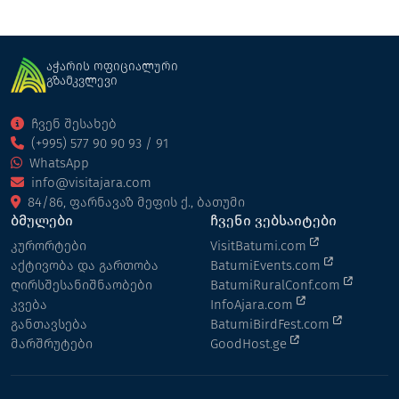
აჭარის ოფიციალური
გზამკვლევი
ჩვენ შესახებ
(+995) 577 90 90 93 / 91
WhatsApp
info@visitajara.com
84/86, ფარნავაზ მეფის ქ., ბათუმი
ბმულები
ჩვენი ვებსაიტები
კურორტები
VisitBatumi.com
აქტივობა და გართობა
BatumiEvents.com
ღირსშესანიშნაობები
BatumiRuralConf.com
კვება
InfoAjara.com
განთავსება
BatumiBirdFest.com
მარშრუტები
GoodHost.ge